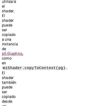
utilizará
el
shader.
El
shader
puede
ser
copiado
a una
instancia
de
p5.Graphics
,
como
en
.
miShader.copyToContext(pg)
El
shader
también
puede
ser
copiado
desde
un