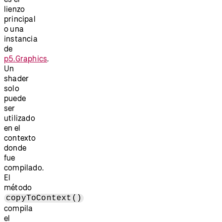
lienzo
principal
o una
instancia
de
p5.Graphics
.
Un
shader
solo
puede
ser
utilizado
en el
contexto
donde
fue
compilado.
El
método
copyToContext()
compila
el