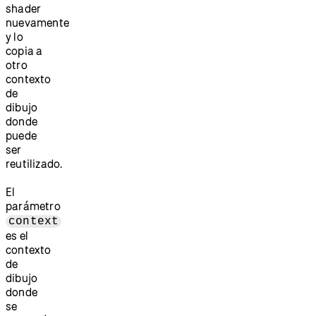
shader
nuevamente
y lo
copia a
otro
contexto
de
dibujo
donde
puede
ser
reutilizado.
El
parámetro
context
es el
contexto
de
dibujo
donde
se