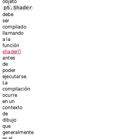
objeto
p5.Shader
debe
ser
compilado
llamando
a la
función
shader()
antes
de
poder
ejecutarse.
La
compilación
ocurre
en un
contexto
de
dibujo
que
generalmente
es el