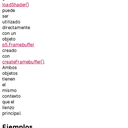
loadShader()
puede
ser
utilizado
directamente
con un
objeto
p5.Framebuffer
creado
con
createFramebuffer()
.
Ambos
objetos
tienen
el
mismo
contexto
que el
lienzo
principal.
Ejemplos