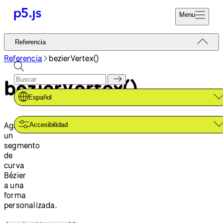
Menu
Referencia
Referencia
Codifica Ya
Tutoriales
Referencia
bezierVertex()
Donar
Ejemplos
bezierVertex()
Contribuir
Comunidad
Español
Acerca de
Agrega
Accesibilidad
un
segmento
de
curva
Bézier
a una
forma
personalizada.