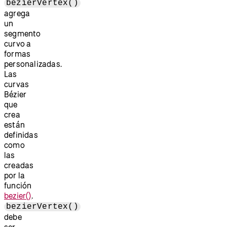
bezierVertex()
agrega
un
segmento
curvo a
formas
personalizadas.
Las
curvas
Bézier
que
crea
están
definidas
como
las
creadas
por la
función
bezier()
.
bezierVertex()
debe
ser