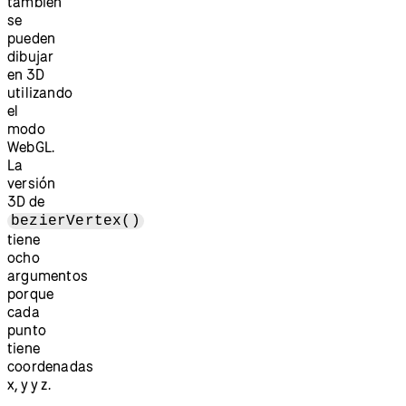
también
se
pueden
dibujar
en 3D
utilizando
el
modo
WebGL.
La
versión
3D de
bezierVertex()
tiene
ocho
argumentos
porque
cada
punto
tiene
coordenadas
x, y y z.