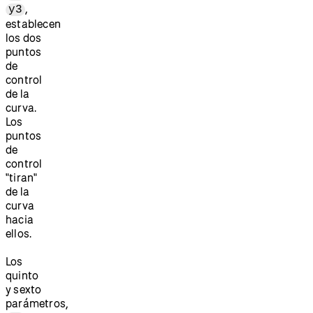
,
y3
establecen
los dos
puntos
de
control
de la
curva.
Los
puntos
de
control
"tiran"
de la
curva
hacia
ellos.
Los
quinto
y sexto
parámetros,