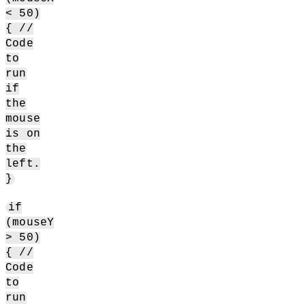
< 50)
{ //
Code
to
run
if
the
mouse
is on
the
left.
}
if
(mouseY
> 50)
{ //
Code
to
run