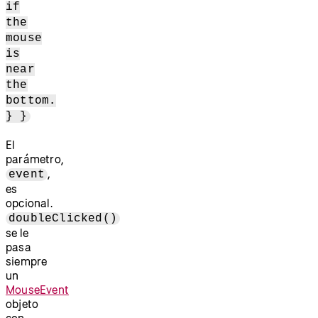
if
the
mouse
is
near
the
bottom.
} }
El
parámetro,
,
event
es
opcional.
doubleClicked()
se le
pasa
siempre
un
MouseEvent
objeto
con