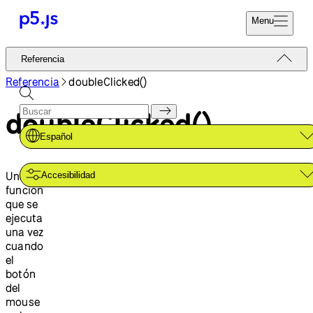
Menu
Referencia
Referencia
Codifica Ya
Tutoriales
Referencia
doubleClicked()
Donar
Ejemplos
doubleClicked()
Contribuir
Comunidad
Español
Acerca de
Una
Accesibilidad
función
que se
ejecuta
una vez
cuando
el
botón
del
mouse