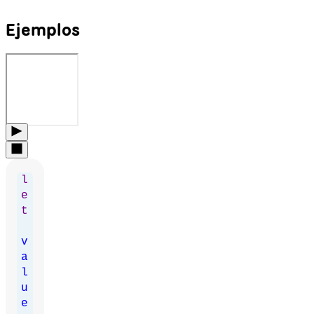
Ejemplos
l
e
t
v
a
l
u
e