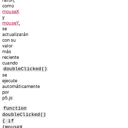
como
mouseX
y
mouseY
,
se
actualizarán
con su
valor
más
reciente
cuando
doubleClicked()
se
ejecute
automáticamente
por
p5.js:
function
doubleClicked()
{ if
(mouseX