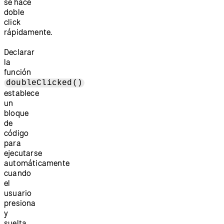
se hace
doble
click
rápidamente.
Declarar
la
función
doubleClicked()
establece
un
bloque
de
código
para
ejecutarse
automáticamente
cuando
el
usuario
presiona
y
suelta