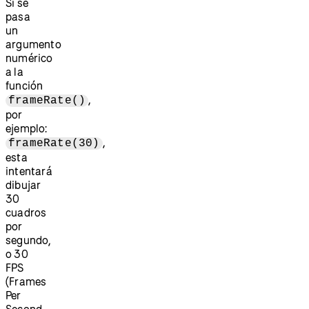
Si se
pasa
un
argumento
numérico
a la
función
,
frameRate()
por
ejemplo:
,
frameRate(30)
esta
intentará
dibujar
30
cuadros
por
segundo,
o 30
FPS
(Frames
Per
Second