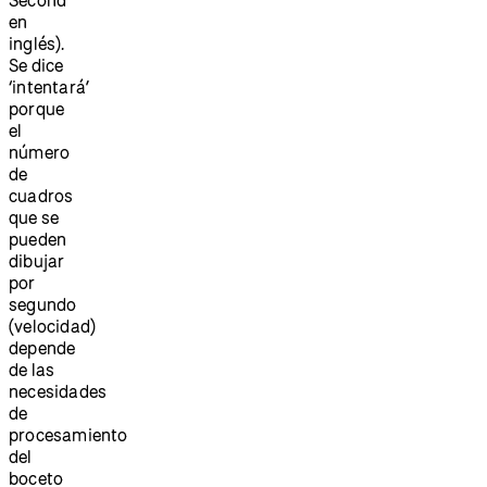
en
inglés).
Se dice
‘intentará’
porque
el
número
de
cuadros
que se
pueden
dibujar
por
segundo
(velocidad)
depende
de las
necesidades
de
procesamiento
del
boceto