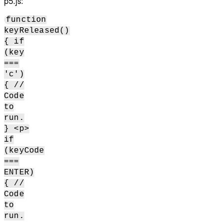
p5.js:
function
keyReleased()
{ if
(key
===
'c')
{ //
Code
to
run.
} <p>
if
(keyCode
===
ENTER)
{ //
Code
to
run.