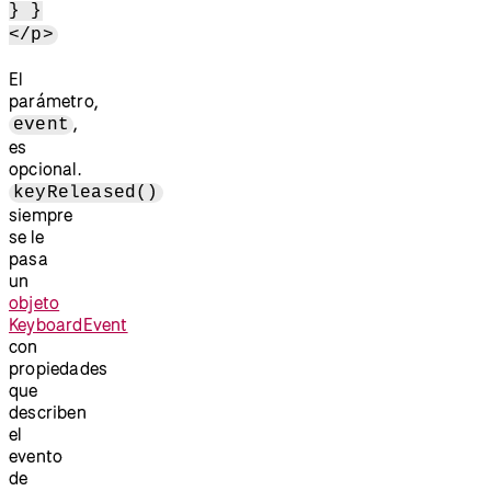
} }
</p>
El
parámetro,
,
event
es
opcional.
keyReleased()
siempre
se le
pasa
un
objeto
KeyboardEvent
con
propiedades
que
describen
el
evento
de