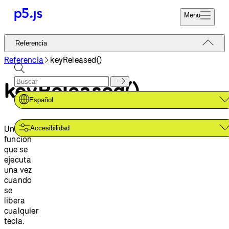
Menu
Referencia
Referencia
Codifica Ya
Tutoriales
Referencia
keyReleased()
Donar
Ejemplos
keyReleased()
Contribuir
Comunidad
Español
Acerca de
Una
Accesibilidad
función
que se
ejecuta
una vez
cuando
se
libera
cualquier
tecla.