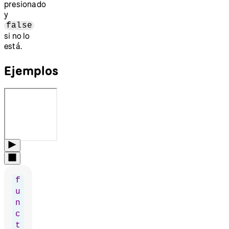
presionado
y
false
si no lo
está.
Ejemplos
f
u
n
c
t