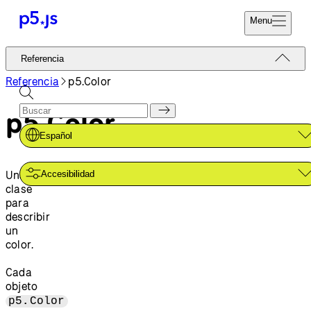
Menu
Referencia
Referencia
Codifica Ya
Tutoriales
Referencia
p5.Color
Donar
Ejemplos
p5.Color
Contribuir
Comunidad
Español
Acerca de
Una
Accesibilidad
clase
para
describir
un
color.
Cada
objeto
p5.Color