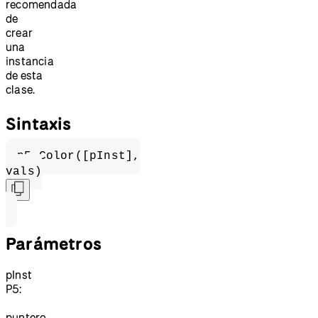
recomendada
de
crear
una
instancia
de esta
clase.
Sintaxis
p5.Color([pInst],
vals)
Parámetros
pInst
P5:
puntero