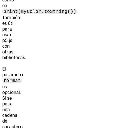
en
.
print(myColor.toString())
También
es útil
para
usar
p5.js
con
otras
bibliotecas.
El
parámetro
format
es
opcional.
Si se
pasa
una
cadena
de
caracteres