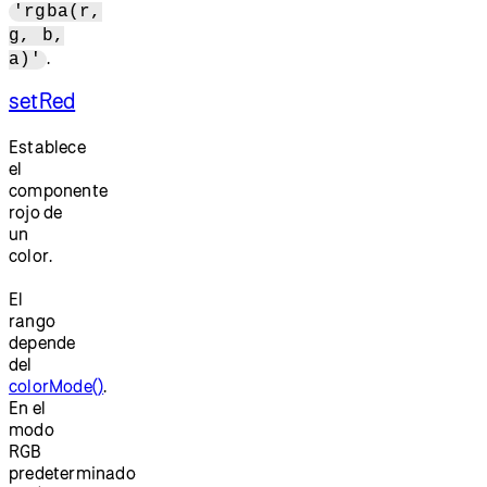
'rgba(r,
g, b,
.
a)'
setRed
Establece
el
componente
rojo de
un
color.
El
rango
depende
del
colorMode()
.
En el
modo
RGB
predeterminado