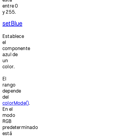
entre 0
y 255.
setBlue
Establece
el
componente
azul de
un
color.
El
rango
depende
del
colorMode()
.
En el
modo
RGB
predeterminado
está