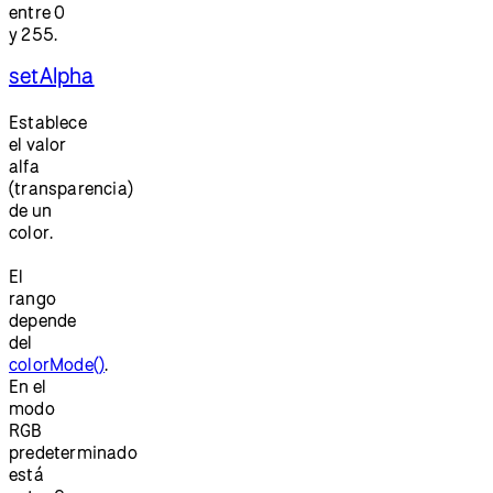
entre 0
y 255.
setAlpha
Establece
el valor
alfa
(transparencia)
de un
color.
El
rango
depende
del
colorMode()
.
En el
modo
RGB
predeterminado
está