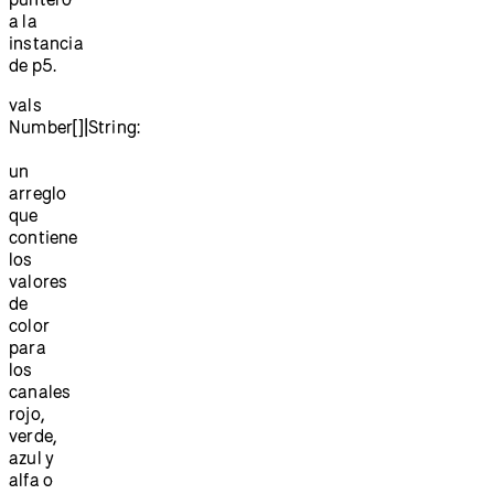
a la
instancia
de p5.
vals
Number[]|String:
un
arreglo
que
contiene
los
valores
de
color
para
los
canales
rojo,
verde,
azul y
alfa o