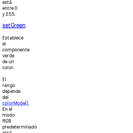
está
entre 0
y 255.
setGreen
Establece
el
componente
verde
de un
color.
El
rango
depende
del
colorMode()
.
En el
modo
RGB
predeterminado
está