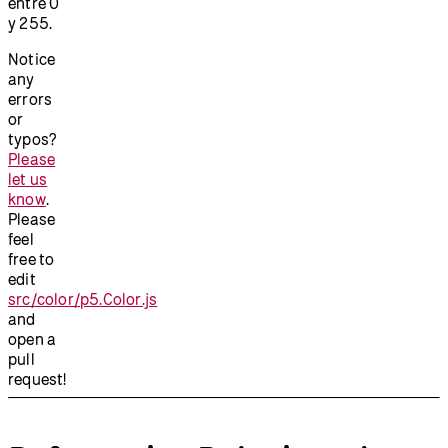
entre 0
y 255.
Notice
any
errors
or
typos?
Please
let us
know
.
Please
feel
free to
edit
src/color/p5.Color.js
and
open a
pull
request!