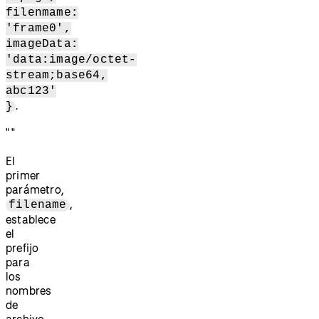
filenmame:
'frame0',
imageData:
'data:image/octet-
stream;base64,
abc123'
.
}
" "
El
primer
parámetro,
,
filename
establece
el
prefijo
para
los
nombres
de
archivo.