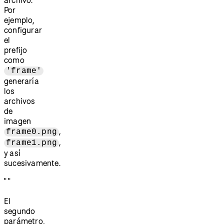
Por
ejemplo,
configurar
el
prefijo
como
'frame'
generaría
los
archivos
de
imagen
,
frame0.png
,
frame1.png
y así
sucesivamente.
" "
El
segundo
parámetro,