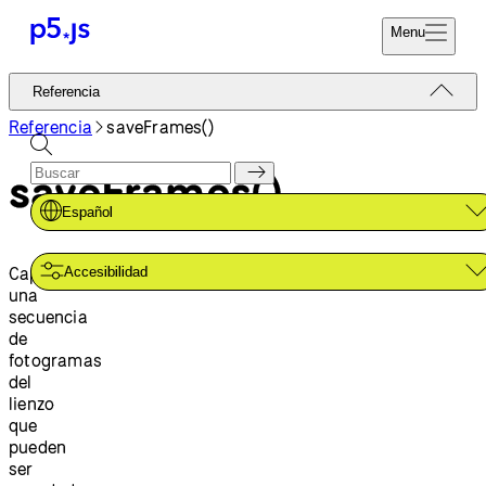
Menu
Referencia
Referencia
Codifica Ya
Tutoriales
Referencia
saveFrames()
Donar
Ejemplos
saveFrames()
Contribuir
Comunidad
Español
Acerca de
Captura
Accesibilidad
una
secuencia
de
fotogramas
del
lienzo
que
pueden
ser