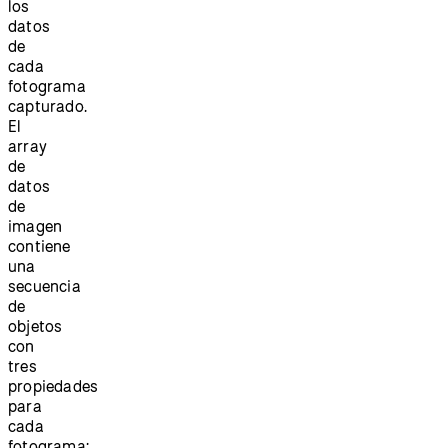
los
datos
de
cada
fotograma
capturado.
El
array
de
datos
de
imagen
contiene
una
secuencia
de
objetos
con
tres
propiedades
para
cada
fotograma: