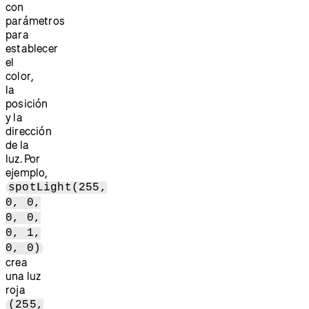
con
parámetros
para
establecer
el
color,
la
posición
y la
dirección
de la
luz. Por
ejemplo,
spotLight(255,
0, 0,
0, 0,
0, 1,
0, 0)
crea
una luz
roja
(255,