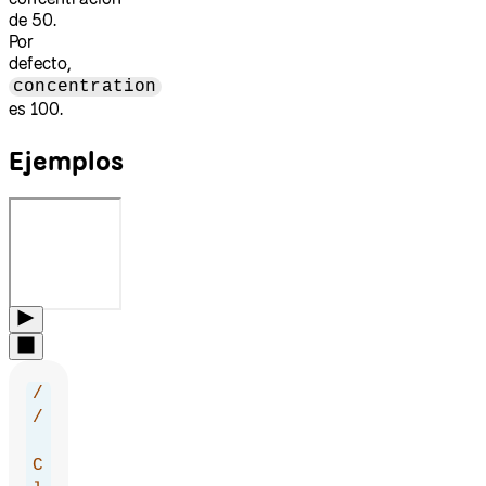
de 50.
Por
defecto,
concentration
es 100.
Ejemplos
/
/
C