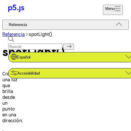
Menu
Referencia
Referencia
Codifica Ya
Tutoriales
Referencia
spotLight()
Donar
Ejemplos
spotLight()
Contribuir
Comunidad
Español
Acerca de
Crea
Accesibilidad
una luz
que
brilla
desde
un
punto
en una
dirección.