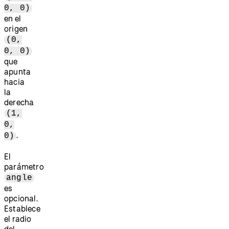
0, 0)
en el
origen
(0,
0, 0)
que
apunta
hacia
la
derecha
(1,
0,
.
0)
El
parámetro
angle
es
opcional.
Establece
el radio
del