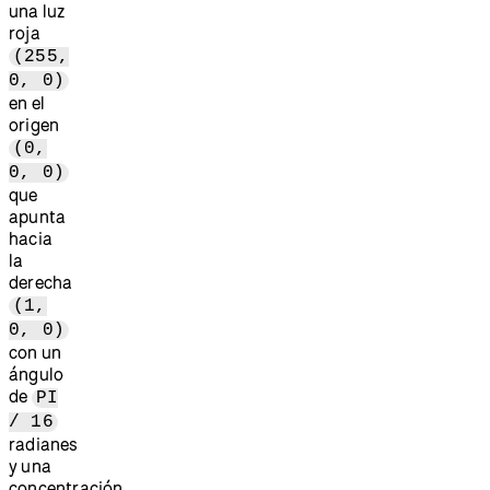
una luz
roja
(255,
0, 0)
en el
origen
(0,
0, 0)
que
apunta
hacia
la
derecha
(1,
0, 0)
con un
ángulo
de
PI
/ 16
radianes
y una
concentración