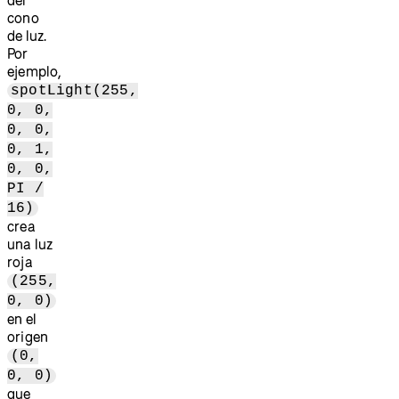
cono
de luz.
Por
ejemplo,
spotLight(255,
0, 0,
0, 0,
0, 1,
0, 0,
PI /
16)
crea
una luz
roja
(255,
0, 0)
en el
origen
(0,
0, 0)
que