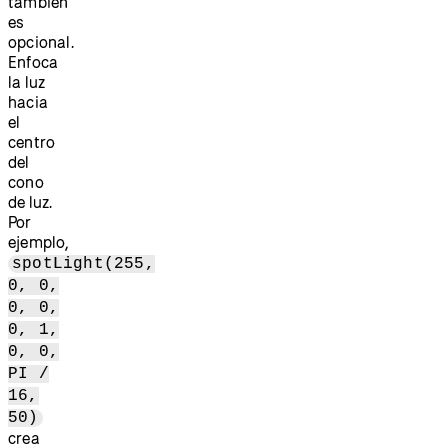
también
es
opcional.
Enfoca
la luz
hacia
el
centro
del
cono
de luz.
Por
ejemplo,
spotLight(255,
0, 0,
0, 0,
0, 1,
0, 0,
PI /
16,
50)
crea