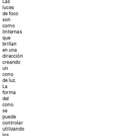
Las
luces
de foco
son
como
linternas
que
brillan
en una
dirección
creando
un
cono
de luz.
La
forma
del
cono
se
puede
controlar
utilizando
los