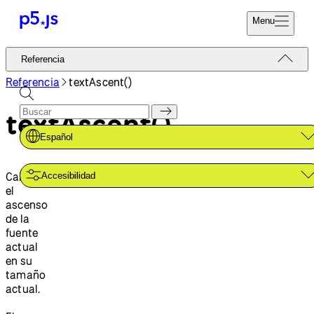
Menu
Referencia
Referencia
Codifica Ya
Tutoriales
Referencia
textAscent()
Donar
Ejemplos
textAscent()
Contribuir
Comunidad
Español
Acerca de
Calcula
Accesibilidad
el
ascenso
de la
fuente
actual
en su
tamaño
actual.