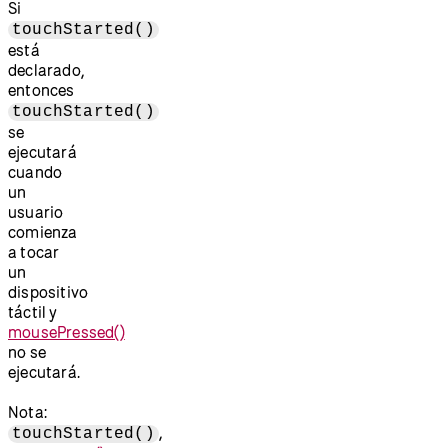
Si
touchStarted()
está
declarado,
entonces
touchStarted()
se
ejecutará
cuando
un
usuario
comienza
a tocar
un
dispositivo
táctil y
mousePressed()
no se
ejecutará.
Nota:
,
touchStarted()