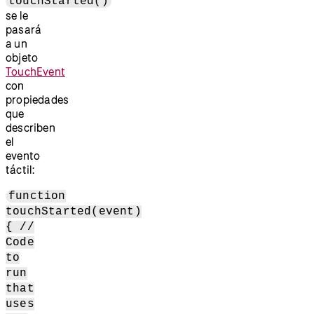
touchStarted()
se le
pasará
a un
objeto
TouchEvent
con
propiedades
que
describen
el
evento
táctil:
function
touchStarted(event)
{ //
Code
to
run
that
uses