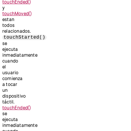
touchEnded()
y
touchMoved()
estan
todos
relacionados.
touchStarted()
se
ejecuta
inmediatamente
cuando
el
usuario
comienza
a tocar
un
dispositivo
táctil.
touchEnded()
se
ejecuta
inmediatamente
cuando