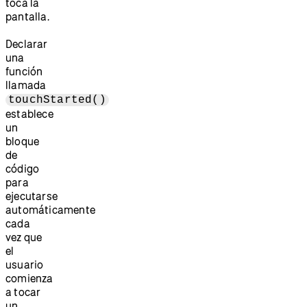
toca la
pantalla.
Declarar
una
función
llamada
touchStarted()
establece
un
bloque
de
código
para
ejecutarse
automáticamente
cada
vez que
el
usuario
comienza
a tocar
un