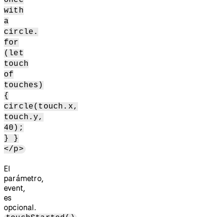
with
a
circle.
for
(let
touch
of
touches)
{
circle(touch.x,
touch.y,
40);
} }
</p>
El
parámetro,
event,
es
opcional.