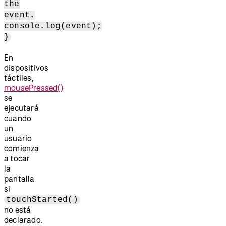
the
event.
console.log(event);
}
En
dispositivos
táctiles,
mousePressed()
se
ejecutará
cuando
un
usuario
comienza
a tocar
la
pantalla
si
touchStarted()
no está
declarado.