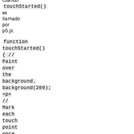
touchStarted()
es
llamado
por
p5.js:
function
touchStarted()
{ //
Paint
over
the
background.
background(200);
<p>
//
Mark
each
touch
point
once