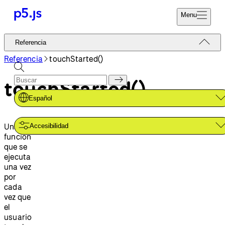
Menu
Referencia
Referencia
Codifica Ya
Tutoriales
Referencia
touchStarted()
Donar
Ejemplos
touchStarted()
Contribuir
Comunidad
Español
Acerca de
Una
Accesibilidad
función
que se
ejecuta
una vez
por
cada
vez que
el
usuario