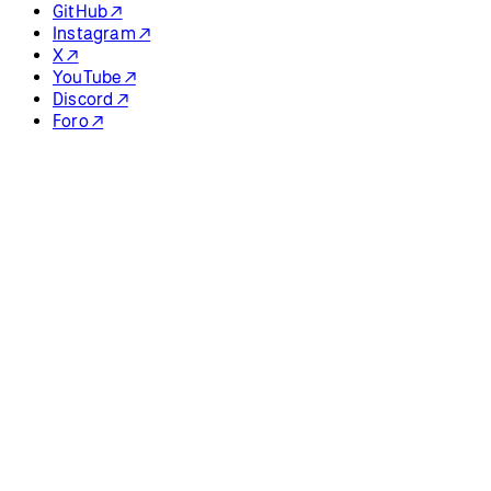
GitHub ↗
Instagram ↗
X ↗
YouTube ↗
Discord ↗
Foro ↗