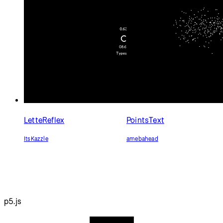
LetteReflex
PointsText
ItsKazzle
amebahead
p5.js