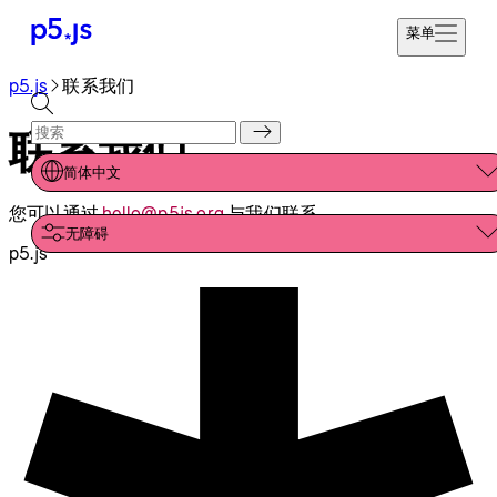
菜单
p5.js
联系我们
参考
开始编码
教程
联系我们
捐赠
示例
简体中文
贡献
您可以通过
hello@p5js.org
与我们联系。
社区
无障碍
关于
p5.js