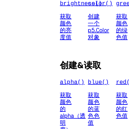
brightness()
color()
gre
获取
创建
获取
颜色
一个
颜色
的亮
p5.Color
的绿
度值
对象
色值
创建&读取
alpha()
blue()
red
获取
获取
获取
颜色
颜色
颜色
的
的蓝
的红
alpha（透
色色
色值
明
值