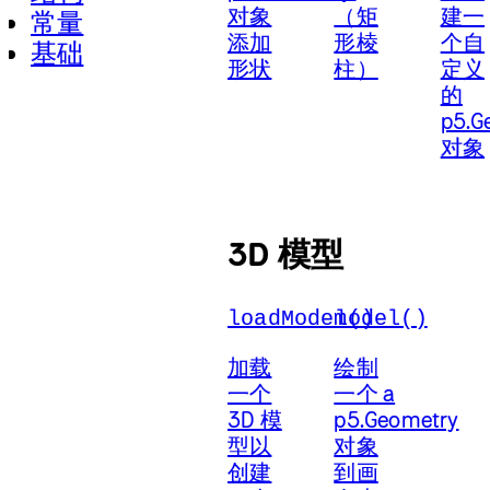
对象
（矩
建一
常量
添加
形棱
个自
基础
形状
柱）
定义
的
p5.G
对象
3D 模型
loadModel()
model()
加载
绘制
一个
一个 a
3D 模
p5.Geometry
型以
对象
创建
到画