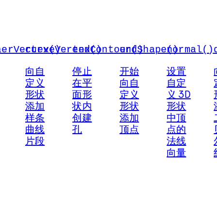
)
ierVertex()
curveVertex()
endContour()
endShape()
normal()
向自
停止
开始
设置
定义
在平
向自
自定
形状
面形
定义
义 3D
添加
状内
形状
形状
样条
创建
添加
中顶
曲线
孔
顶点
点的
片段
法线
向量