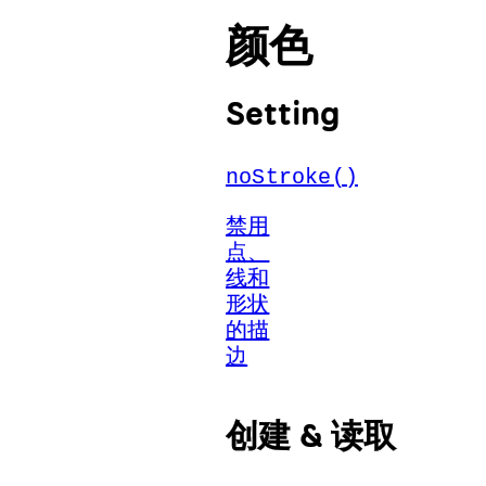
颜色
Setting
noStroke()
禁用
点、
线和
形状
的描
边
创建 & 读取