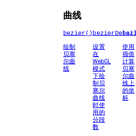
曲线
bezier()
bezierDetai
bez
绘制
设置
使用
贝塞
在
插值
尔曲
WebGL
计算
线
模式
贝塞
下绘
尔曲
制贝
线上
塞尔
的坐
曲线
标
时使
用的
分段
数