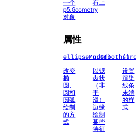
一个
布上
p5.Geometry
对象
属性
ellipseMode()
noSmooth()
str
改变
以锯
设置
椭
齿状
渲染
圆、
（非
线条
圆和
平
末端
圆弧
滑）
的样
绘制
边缘
式
的方
绘制
式
某些
特征