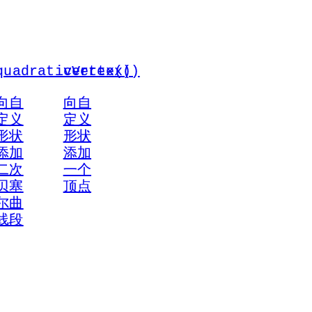
quadraticVertex()
vertex()
向自
向自
定义
定义
形状
形状
添加
添加
二次
一个
贝塞
顶点
尔曲
线段