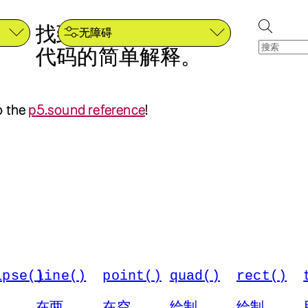
找到每一段 p5.js
无障碍
代码的简单解释。
o the
p5.sound reference
!
ipse()
line()
point()
quad()
rect()
在两
在空
绘制
绘制