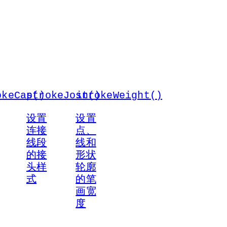
okeCap()
strokeJoin()
strokeWeight()
设置
设置
连接
点、
线段
线和
的接
形状
头样
轮廓
式
的笔
画宽
度