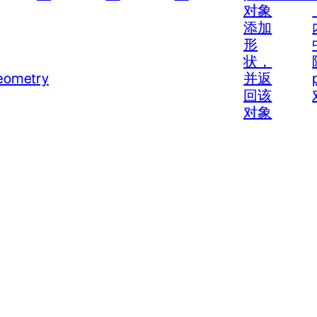
对象
添加
形
状，
eometry
并返
回该
对象