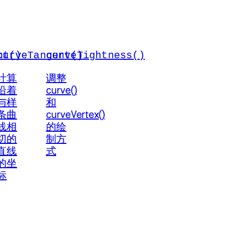
nt()
curveTangent()
curveTightness()
计算
调整
沿着
curve()
与样
和
条曲
curveVertex()
线相
的绘
切的
制方
直线
式
的坐
标