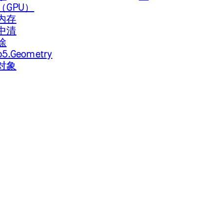
（GPU）
内存
中清
除
p5.Geometry
对象