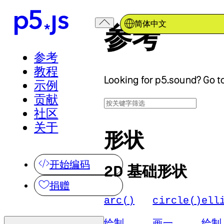
简体中文
参考
参考
教程
Looking for p5.sound? Go t
示例
贡献
社区
关于
形状
开始编码
2D 基础形状
捐赠
arc()
circle()
ell
绘制
画一
绘制