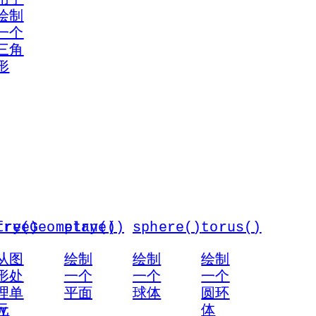
绘制
一个
三角
形
try()
freeGeometry()
plane()
sphere()
torus()
从图
绘制
绘制
绘制
形处
一个
一个
一个
理单
平面
球体
圆环
y
元
体