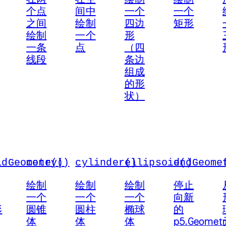
个点
间中
一个
一个
之间
绘制
四边
矩形
绘制
一个
形
一条
点
（四
线段
条边
组成
的形
状）
ldGeometry()
cone()
cylinder()
ellipsoid()
endGeome
绘制
绘制
绘制
停止
一个
一个
一个
向新
形
圆锥
圆柱
椭球
的
体
体
体
p5.Geometr