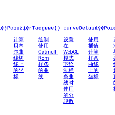
l()
ierPoint()
bezierTangent()
curve()
curveDetail()
curvePoi
计算
绘制
设置
使用
贝塞
使用
在
插值
尔曲
Catmull-
WebGL
计算
线切
Rom
模式
样条
线上
样条
下绘
曲线
的坐
的曲
制样
上的
标
线
条曲
坐标
线时
使用
的分
段数