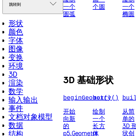
跳转到
一个
个圆
一个
圆弧
椭圆
形状
颜色
字体
图像
变换
环境
3D
3D 基础形状
渲染
数学
beginGeometry()
box()
bui
输入输出
事件
开始
绘制
从简
文档对象模型
向新
一个
单的
数据
的
长方
3D 
结构
p5.Geometry
体
状创