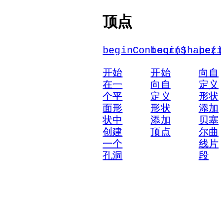
顶点
beginContour()
beginShape(
bez
开始
开始
向自
在一
向自
定义
个平
定义
形状
面形
形状
添加
状中
添加
贝塞
创建
顶点
尔曲
一个
线片
孔洞
段