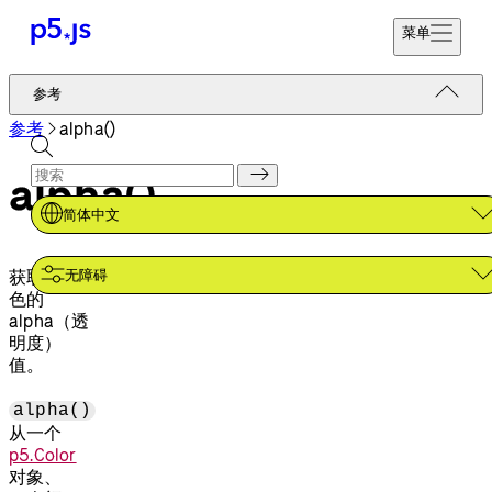
菜单
参考
参考
开始编码
教程
参考
alpha()
捐赠
示例
alpha()
贡献
社区
简体中文
关于
无障碍
获取颜
色的
alpha（透
明度）
值。
alpha()
从一个
p5.Color
对象、