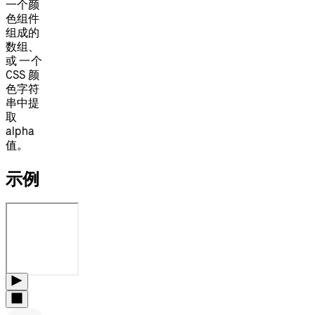
一个颜
色组件
组成的
数组、
或 一个
CSS 颜
色字符
串中提
取
alpha
值。
示例