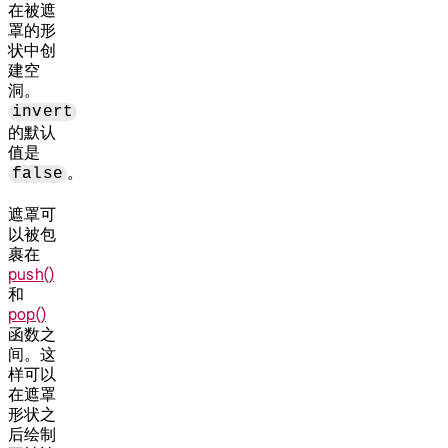
在被遮
罩的形
状中创
建空
洞。
invert
的默认
值是
。
false
遮罩可
以被包
裹在
push()
和
pop()
函数之
间。这
样可以
在遮罩
形状之
后绘制