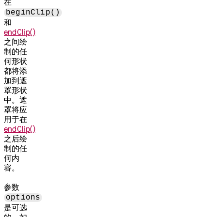
在
beginClip()
和
endClip()
之间绘
制的任
何形状
都将添
加到遮
罩形状
中。遮
罩将应
用于在
endClip()
之后绘
制的任
何内
容。
参数
options
是可选
的。如