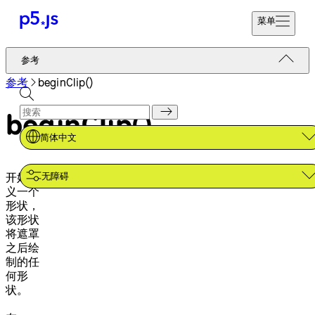
菜单
参考
参考
开始编码
教程
参考
beginClip()
捐赠
示例
beginClip()
贡献
社区
简体中文
关于
无障碍
开始定
义一个
形状，
该形状
将遮罩
之后绘
制的任
何形
状。