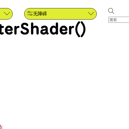
无障碍
lterShader()
)