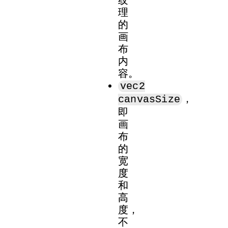
理
的
画
布
内
容。
vec2
，
canvasSize
即
画
布
的
宽
度
和
高
度，
不