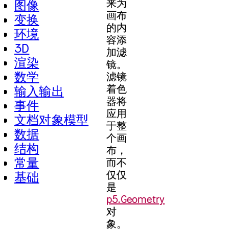
来为
图像
画布
变换
的内
环境
容添
3D
加滤
渲染
镜。
数学
滤镜
着色
输入输出
器将
事件
应用
文档对象模型
于整
数据
个画
结构
布，
常量
而不
仅仅
基础
是
p5.Geometry
对
象。