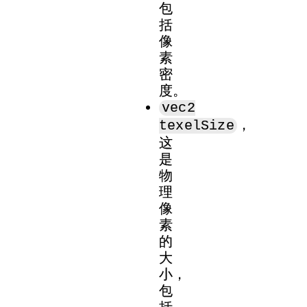
包
括
像
素
密
度。
vec2
，
texelSize
这
是
物
理
像
素
的
大
小，
包
括