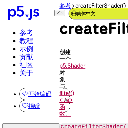
参考
createFilterShader()
简体中文
createFi
参考
教程
示例
创建
贡献
一个
社区
p5.Shader
关于
对
象，
与
filter()
开始编码
< /a>
捐赠
函
数。
createFilterShader(