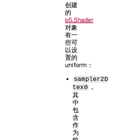
创建
的
p5.Shader
对象
有一
些可
以设
置的
uniform：
sampler2D
，
tex0
其
中
包
含
作
为
纹