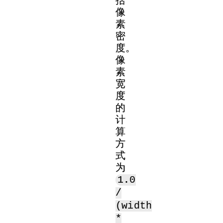
像
素
密
度。
像
素
宽
度
的
计
算
方
式
为
1.0
/
(width
*