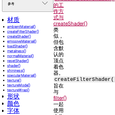
参考
的工
作方
式与
材质
createShader()
ambientMaterial()
类
createFilterShader()
似，
createShader()
但包
emissiveMaterial()
loadShader()
含默
metalness()
认的
normalMaterial()
顶点
resetShader()
shader()
着色
shininess()
器。
specularMaterial()
createFilterShader(
texture()
旨在
textureMode()
textureWrap()
与
形状
filter()
颜色
一起
字体
使用