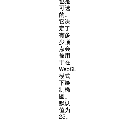
也是
可选
的。
它决
定了
有多
少顶
点会
被用
于在
WebGL
模式
下绘
制椭
圆。
默认
值为
25。