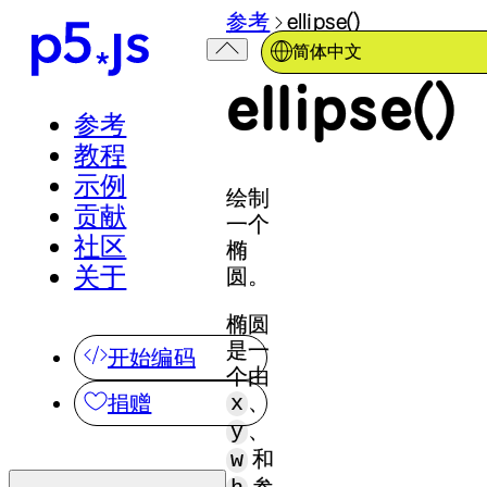
参考
ellipse()
简体中文
ellipse()
参考
教程
示例
绘制
贡献
一个
社区
椭
关于
圆。
椭圆
是一
开始编码
个由
、
捐赠
x
、
y
和
w
参