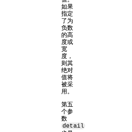
如果
指定
了为
负数
的高
度或
宽
度，
则其
绝对
值将
被采
用。
第五
个参
数
detail