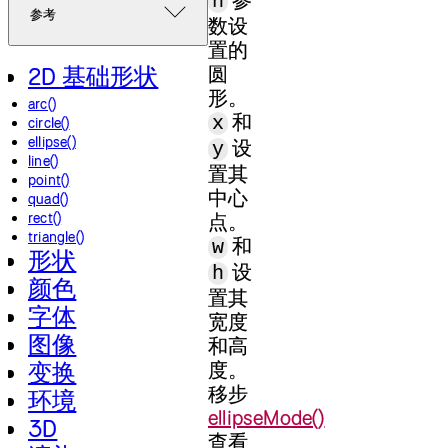
h
参考
数设
置的
圆
2D 基础形状
形。
arc()
和
x
circle()
ellipse()
设
y
line()
置其
point()
中心
quad()
rect()
点。
triangle()
和
w
形状
设
h
颜色
置其
字体
宽度
图像
和高
度。
变换
移步
环境
ellipseMode()
3D
查看