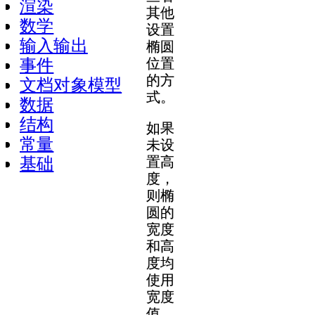
渲染
其他
数学
设置
输入输出
椭圆
位置
事件
的方
文档对象模型
式。
数据
结构
如果
常量
未设
置高
基础
度，
则椭
圆的
宽度
和高
度均
使用
宽度
值。