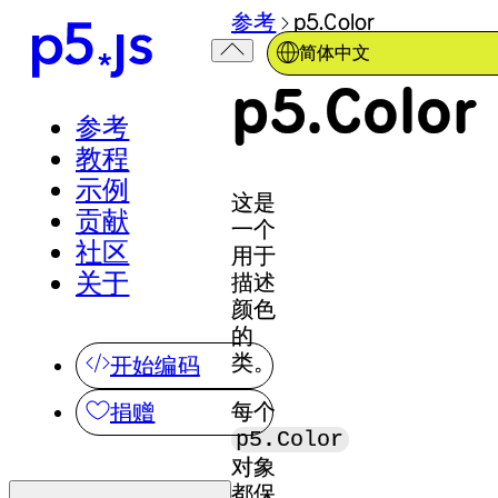
参考
p5.Color
简体中文
p5.Color
参考
教程
示例
这是
贡献
一个
社区
用于
关于
描述
颜色
的
类。
开始编码
每个
捐赠
p5.Color
对象
都保