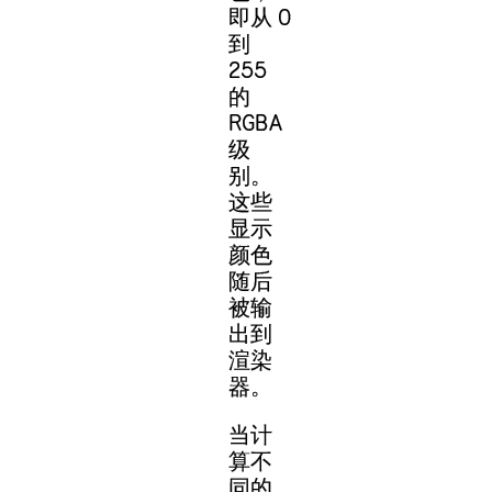
即从 0
到
255
的
RGBA
级
别。
这些
显示
颜色
随后
被输
出到
渲染
器。
当计
算不
同的