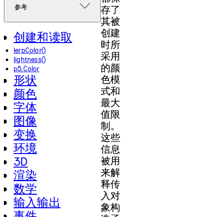
参考
存了
其被
创建
创建和读取
时所
lerpColor()
采用
lightness()
的颜
p5.Color
形状
色模
式和
颜色
最大
字体
值限
图像
制。
变换
这些
环境
信息
3D
被用
来解
渲染
释传
数学
入对
输入输出
象构
事件