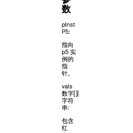
数
pInst
P5:
指向
p5 实
例的
指
针。
vals
数字[]|
字符
串:
包含
红