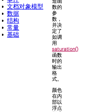
造函
文档对象模型
数的
数据
参
数，
结构
并决
常量
定了
基础
如调
用
saturation()
函数
时的
输出
格
式。
颜色
在内
部以
浮点