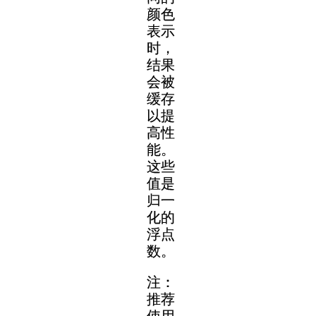
颜色
表示
时，
结果
会被
缓存
以提
高性
能。
这些
值是
归一
化的
浮点
数。
注：
推荐
使用