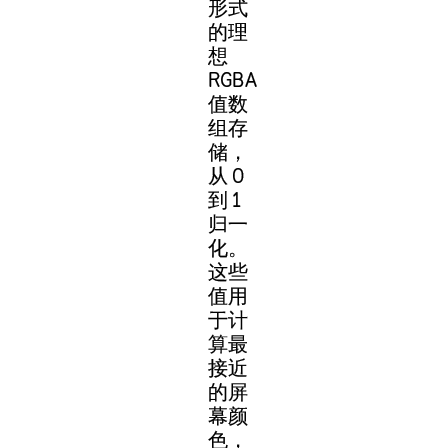
形式
的理
想
RGBA
值数
组存
储，
从 0
到 1
归一
化。
这些
值用
于计
算最
接近
的屏
幕颜
色，