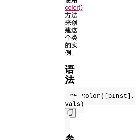
color()
方法
来创
建这
个类
的实
例。
语
法
p5.Color([pInst],
vals)
参