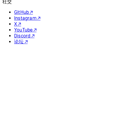
社交
GitHub ↗
Instagram ↗
X ↗
YouTube ↗
Discord ↗
论坛 ↗