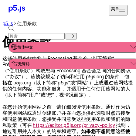
菜单
p5.js
使用条款
参考
开始编码
教程
使用条款
捐赠
示例
简体中文
贡献
这些使用条款由您与 Processing 基金会（以下简称”
社区
无障碍
Processing 基金会”或”我们”）共同订立。以下条款和条件
关于
（“使用条款”）构成您与 Processing 基金会之间的合同协议
（“协议”）。该协议规定了访问和使用 p5js.org 的条件，包
括在 p5js.org（以下简称”p5.js”或”网站”）上或通过该网站提
供的任何内容、功能和服务，并适用于任何使用该网站的人
（以下简称”用户”或”您”，视情况而定）。
在您开始使用网站之前，请仔细阅读使用条款。通过作为访
客使用网站或通过创建账户并在向您提供此选项时点击接受
和同意使用条款，您接受并同意受这些使用条款和我们的隐
私政策（可在
https://editor.p5js.org/privacy-policy
找到，
通过引用并入本文）的约束和遵守。
如果您不想同意这些使